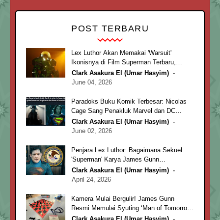
POST TERBARU
Lex Luthor Akan Memakai 'Warsuit'
Ikonisnya di Film Superman Terbaru,
'Superman: Man of Tomorrow'
Clark Asakura El (Umar Hasyim)
June 04, 2026
Paradoks Buku Komik Terbesar: Nicolas
Cage Sang Penakluk Marvel dan DC
Comics
Clark Asakura El (Umar Hasyim)
June 02, 2026
Penjara Lex Luthor: Bagaimana Sekuel
'Superman' Karya James Gunn
Menghebohkan Rutan di Atlanta
Clark Asakura El (Umar Hasyim)
April 24, 2026
Kamera Mulai Bergulir! James Gunn
Resmi Memulai Syuting ‘Man of Tomorrow’
untuk Rilis 2027
Clark Asakura El (Umar Hasyim)