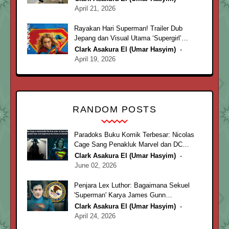
April 21, 2026
Rayakan Hari Superman! Trailer Dub
Jepang dan Visual Utama ‘Supergirl’
Resmi Diluncurkan
Clark Asakura El (Umar Hasyim)
April 19, 2026
RANDOM POSTS
Paradoks Buku Komik Terbesar: Nicolas
Cage Sang Penakluk Marvel dan DC
Comics
Clark Asakura El (Umar Hasyim)
June 02, 2026
Penjara Lex Luthor: Bagaimana Sekuel
'Superman' Karya James Gunn
Menghebohkan Rutan di Atlanta
Clark Asakura El (Umar Hasyim)
April 24, 2026