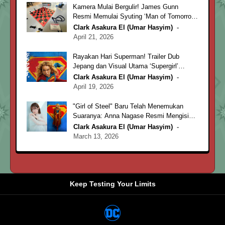
Kamera Mulai Bergulir! James Gunn
Resmi Memulai Syuting ‘Man of Tomorrow’
untuk Rilis 2027
Clark Asakura El (Umar Hasyim)
April 21, 2026
Rayakan Hari Superman! Trailer Dub
Jepang dan Visual Utama ‘Supergirl’
Resmi Diluncurkan
Clark Asakura El (Umar Hasyim)
April 19, 2026
"Girl of Steel" Baru Telah Menemukan
Suaranya: Anna Nagase Resmi Mengisi
Suara Supergirl!
Clark Asakura El (Umar Hasyim)
March 13, 2026
Keep Testing Your Limits