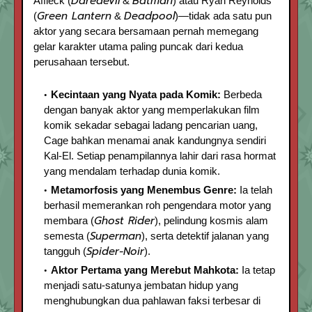
Daredevil
Batman
Affleck (
&
) atau Ryan Reynolds
Green Lantern
Deadpool
(
&
)—tidak ada satu pun
aktor yang secara bersamaan pernah memegang
gelar karakter utama paling puncak dari kedua
perusahaan tersebut.
Kecintaan yang Nyata pada Komik:
Berbeda
dengan banyak aktor yang memperlakukan film
komik sekadar sebagai ladang pencarian uang,
Cage bahkan menamai anak kandungnya sendiri
Kal-El. Setiap penampilannya lahir dari rasa hormat
yang mendalam terhadap dunia komik.
Metamorfosis yang Menembus Genre:
Ia telah
berhasil memerankan roh pengendara motor yang
Ghost Rider
membara (
), pelindung kosmis alam
Superman
semesta (
), serta detektif jalanan yang
Spider-Noir
tangguh (
).
Aktor Pertama yang Merebut Mahkota:
Ia tetap
menjadi satu-satunya jembatan hidup yang
menghubungkan dua pahlawan faksi terbesar di