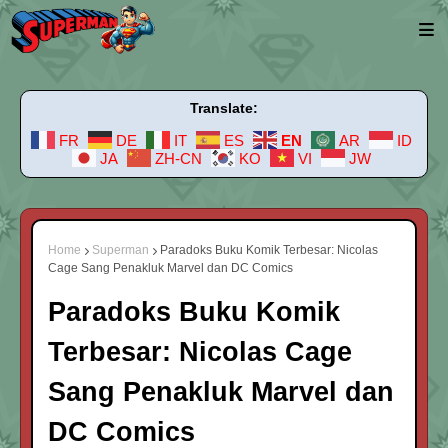
Translate:
FR
DE
IT
ES
EN
AR
ID
JA
ZH-CN
KO
VI
JW
Home
Superman
Paradoks Buku Komik Terbesar: Nicolas
Cage Sang Penakluk Marvel dan DC Comics
Paradoks Buku Komik
Terbesar: Nicolas Cage
Sang Penakluk Marvel dan
DC Comics