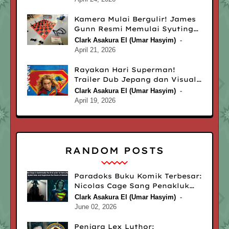
Atlanta
Kamera Mulai Bergulir! James
Gunn Resmi Memulai Syuting
‘Man of Tomorrow’ untuk Rilis
Clark Asakura El (Umar Hasyim)
2027
April 21, 2026
Rayakan Hari Superman!
Trailer Dub Jepang dan Visual
Utama ‘Supergirl’ Resmi
Clark Asakura El (Umar Hasyim)
Diluncurkan
April 19, 2026
RANDOM POSTS
Paradoks Buku Komik Terbesar:
Nicolas Cage Sang Penakluk
Marvel dan DC Comics
Clark Asakura El (Umar Hasyim)
June 02, 2026
Penjara Lex Luthor: