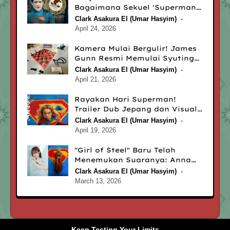
Bagaimana Sekuel 'Superman'
Karya James Gunn
Clark Asakura El (Umar Hasyim)
Menghebohkan Rutan di
April 24, 2026
Atlanta
Kamera Mulai Bergulir! James
Gunn Resmi Memulai Syuting
‘Man of Tomorrow’ untuk Rilis
Clark Asakura El (Umar Hasyim)
2027
April 21, 2026
Rayakan Hari Superman!
Trailer Dub Jepang dan Visual
Utama ‘Supergirl’ Resmi
Clark Asakura El (Umar Hasyim)
Diluncurkan
April 19, 2026
"Girl of Steel" Baru Telah
Menemukan Suaranya: Anna
Nagase Resmi Mengisi Suara
Clark Asakura El (Umar Hasyim)
Supergirl!
March 13, 2026
Keep Testing Your Limits