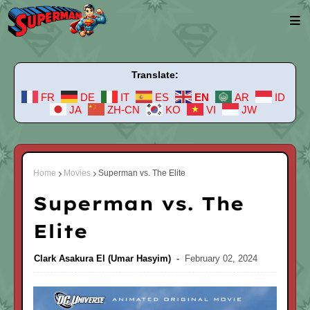
Translate:
FR
DE
IT
ES
EN
AR
ID
JA
ZH-CN
KO
VI
JW
Home
Movies
Superman vs. The Elite
Superman vs. The
Elite
Clark Asakura El (Umar Hasyim)
February 02, 2024