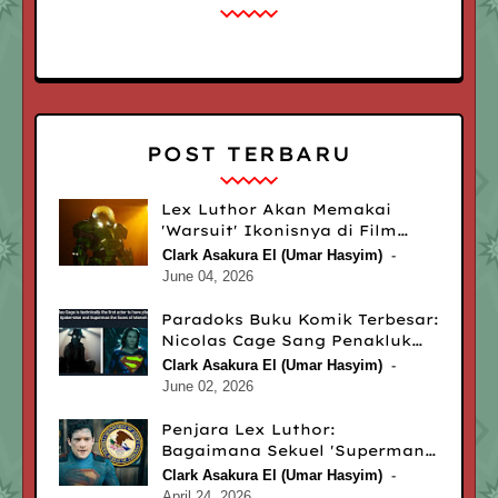
POST TERBARU
Lex Luthor Akan Memakai
'Warsuit' Ikonisnya di Film
Superman Terbaru, 'Superman:
Clark Asakura El (Umar Hasyim)
Man of Tomorrow'
June 04, 2026
Paradoks Buku Komik Terbesar:
Nicolas Cage Sang Penakluk
Marvel dan DC Comics
Clark Asakura El (Umar Hasyim)
June 02, 2026
Penjara Lex Luthor:
Bagaimana Sekuel 'Superman'
Karya James Gunn
Clark Asakura El (Umar Hasyim)
Menghebohkan Rutan di
April 24, 2026