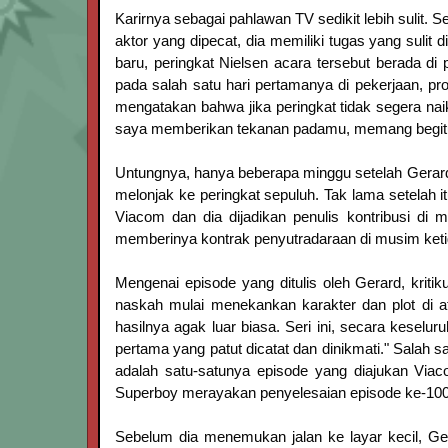
Karirnya sebagai pahlawan TV sedikit lebih sulit.
aktor yang dipecat, dia memiliki tugas yang suli
baru, peringkat Nielsen acara tersebut berada di
pada salah satu hari pertamanya di pekerjaan, 
mengatakan bahwa jika peringkat tidak segera nai
saya memberikan tekanan padamu, memang begit
Untungnya, hanya beberapa minggu setelah Gerard
melonjak ke peringkat sepuluh. Tak lama setelah i
Viacom dan dia dijadikan penulis kontribusi d
memberinya kontrak penyutradaraan di musim ketig
Mengenai episode yang ditulis oleh Gerard, kriti
naskah mulai menekankan karakter dan plot di ata
hasilnya agak luar biasa. Seri ini, secara keselur
pertama yang patut dicatat dan dinikmati." Salah s
adalah satu-satunya episode yang diajukan Vi
Superboy merayakan penyelesaian episode ke-100
Sebelum dia menemukan jalan ke layar kecil, Ge