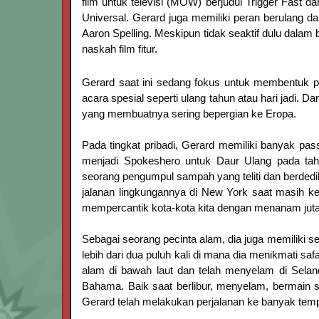
film untuk televisi (MOW) berjudul Trigger Fast da
Universal. Gerard juga memiliki peran berulang 
Aaron Spelling. Meskipun tidak seaktif dulu dalam 
naskah film fitur.
Gerard saat ini sedang fokus untuk membentuk 
acara spesial seperti ulang tahun atau hari jadi. Da
yang membuatnya sering bepergian ke Eropa.
Pada tingkat pribadi, Gerard memiliki banyak pas
menjadi Spokeshero untuk Daur Ulang pada tahu
seorang pengumpul sampah yang teliti dan berdedi
jalanan lingkungannya di New York saat masih k
mempercantik kota-kota kita dengan menanam jut
Sebagai seorang pecinta alam, dia juga memiliki se
lebih dari dua puluh kali di mana dia menikmati saf
alam di bawah laut dan telah menyelam di Seland
Bahama. Baik saat berlibur, menyelam, bermain s
Gerard telah melakukan perjalanan ke banyak tempa