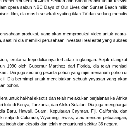
n Rebel Rousers di Afrika Selatan dan Bandit Bandit untuk televisi
dalam opera sabun NBC Days of Our Lives dan Sunset Beach milik
bisnis film, dia masih sesekali syuting iklan TV dan sedang menulis
perusahaan produksi, yang akan memproduksi video untuk acara-
n, saat ini dia memiliki perusahaan investasi real estat yang sukses
sion, terutama kepeduliannya terhadap lingkungan. Sejak diangkat
n 1990 oleh Gubernur Martinez dari Florida, dia telah menjadi
kasi. Dia juga seorang pecinta pohon yang rajin menanam pohon di
ecil. Dia bermimpi untuk menciptakan sebuah yayasan yang akan
aan pohon.
lera untuk hal-hal eksotis dan telah melakukan perjalanan ke Afrika
ari foto di Kenya, Tanzania, dan Afrika Selatan. Dia juga menghargai
ia Baru, Hawaii, Guam, Kepulauan Cayman, Fiji, California, dan
ki salju di Colorado, Wyoming, Swiss, atau mencari petualangan,
t indah dan eksotis dan telah mengunjungi sekitar 36 negara.