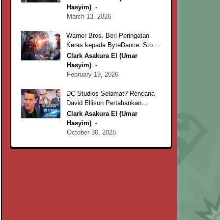
'Superman: Man of Tomorrow'
Hasyim)
Besutan James Gunn
March 13, 2026
Warner Bros. Beri Peringatan
Keras kepada ByteDance: Stop
Gunakan Karakter Ikonik di AI
Clark Asakura El (Umar
'Seedance'
Hasyim)
February 19, 2026
DC Studios Selamat? Rencana
David Ellison Pertahankan
James Gunn & Peter Safran
Clark Asakura El (Umar
Sebagai Pemimpin Setelah
Hasyim)
Merger Paramount-WB yang
October 30, 2025
Menggemparkan