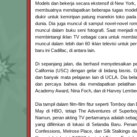
Models dan bekerja secara ekstensif di New York
membuatnya mendapatkan beberapa tugas modeling
diukir untuk kemiripan patung manekin toko pad
dunia. Dia juga muncul di sampul novel-novel 
muncul dalam buku seni fotografi. Saat menjadi m
membintangi iklan TV sebagai cara untuk membiay
muncul dalam lebih dari 60 iklan televisi untuk p
baru ini Cadillac, di antara lain.
Di sepanjang jalan, dia berhasil menyelesaikan pe
California (USC) dengan gelar di bidang bisnis. G
dan banyak mata pelajaran lain di UCLA. Dia bela
dan percaya bahwa dia mendapatkan pelatihan y
Academy Award, Nina Foch, dan di Harvey Lemb
Dia tampil dalam film-film fitur seperti Tomboy dan
May di HBO, tetapi The Adventures of Superboy 
Namun, peran akting TV pertamanya adalah sebaga
yang difilmkan di lokasi di Selandia Baru. Pe
Confessions, Melrose Place, dan Silk Stalkings da