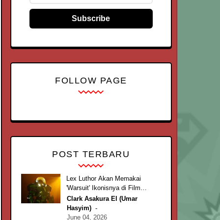
Subscribe
FOLLOW PAGE
POST TERBARU
Lex Luthor Akan Memakai
'Warsuit' Ikonisnya di Film
Superman Terbaru, 'Superman:
Clark Asakura El (Umar
Man of Tomorrow'
Hasyim)
June 04, 2026