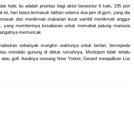
dar hobi; itu adalah prioritas bagi aktor berpostur 6 kaki, 195 pon
t ini, hari biasa termasuk latihan selama dua jam di gym, yang dia
memasak dan menikmati makanan lezat sambil menikmati anggur
rus, yang memberinya kesabaran untuk memahat patung manusia
emangatnya memuncak.
nghabiskan sebanyak mungkin waktunya untuk berlari, bersepeda
, atau mendaki gunung di dekat rumahnya. Meskipun tidak terlalu
is atau golf. Awalnya seorang New Yorker, Gerard menjadikan Los