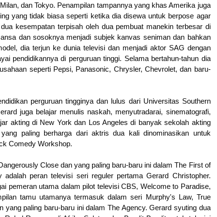
, Milan, dan Tokyo. Penampilan tampannya yang khas Amerika juga
 yang tidak biasa seperti ketika dia disewa untuk berpose agar
a dua kesempatan terpisah oleh dua pembuat manekin terbesar di
romansa dan sosoknya menjadi subjek kanvas seniman dan bahkan
odel, dia terjun ke dunia televisi dan menjadi aktor SAG dengan
ai pendidikannya di perguruan tinggi. Selama bertahun-tahun dia
erusahaan seperti Pepsi, Panasonic, Chrysler, Chevrolet, dan baru-
ndidikan perguruan tingginya dan lulus dari Universitas Southern
erard juga belajar menulis naskah, menyutradarai, sinematografi,
jar akting di New York dan Los Angeles di banyak sekolah akting
ang paling berharga dari aktris dua kali dinominasikan untuk
eck Comedy Workshop.
 Dangerously Close dan yang paling baru-baru ini dalam The First of
adalah peran televisi seri reguler pertama Gerard Christopher.
i pemeran utama dalam pilot televisi CBS, Welcome to Paradise,
nampilan tamu utamanya termasuk dalam seri Murphy's Law, True
n yang paling baru-baru ini dalam The Agency. Gerard syuting dua