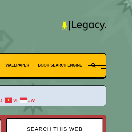
WALLPAPER
BOOK SEARCH ENGINE
O
VI
JW
SEARCH THIS WEB