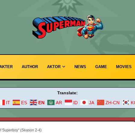
AKTER
AUTHOR
AKTOR
NEWS
GAME
MOVIES
Translate:
IT
ES
EN
AR
ID
JA
ZH-CN
K
of Superboy" (Season 2-4)