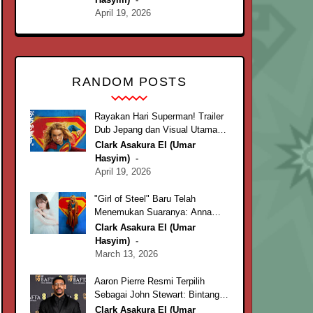
April 19, 2026
RANDOM POSTS
Rayakan Hari Superman! Trailer
Dub Jepang dan Visual Utama
‘Supergirl’ Resmi Diluncurkan
Clark Asakura El (Umar
Hasyim)
April 19, 2026
"Girl of Steel" Baru Telah
Menemukan Suaranya: Anna
Nagase Resmi Mengisi Suara
Clark Asakura El (Umar
Supergirl!
Hasyim)
March 13, 2026
Aaron Pierre Resmi Terpilih
Sebagai John Stewart: Bintang
'Rebel Ridge' Bergabung dalam
Clark Asakura El (Umar