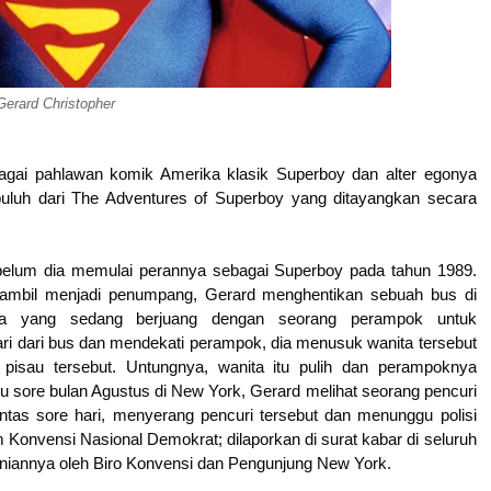
Gerard Christopher
agai pahlawan komik Amerika klasik Superboy dan alter egonya
puluh dari The Adventures of Superboy yang ditayangkan secara
sebelum dia memulai perannya sebagai Superboy pada tahun 1989.
ambil menjadi penumpang, Gerard menghentikan sebuah bus di
ta yang sedang berjuang dengan seorang perampok untuk
ri dari bus dan mendekati perampok, dia menusuk wanita tersebut
isau tersebut. Untungnya, wanita itu pulih dan perampoknya
u sore bulan Agustus di New York, Gerard melihat seorang pencuri
intas sore hari, menyerang pencuri tersebut dan menunggu polisi
um Konvensi Nasional Demokrat; dilaporkan di surat kabar di seluruh
aniannya oleh Biro Konvensi dan Pengunjung New York.