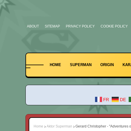
ABOUT
SITEMAP
PRIVACY POLICY
COOKIE POLICY
HOME
SUPERMAN
ORIGIN
KAR
FR
DE
Home
Aktor Superman
Gerard Christopher - "Adventures 