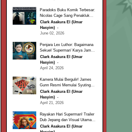
Paradoks Buku Komik Terbesar:
Nicolas Cage Sang Penakluk
Marvel dan DC Comics
Clark Asakura El (Umar
Hasyim)
June 02, 2026
Penjara Lex Luthor: Bagaimana
Sekuel 'Superman' Karya James
Gunn Menghebohkan Rutan di
Clark Asakura El (Umar
Atlanta
Hasyim)
April 24, 2026
Kamera Mulai Bergulir! James
Gunn Resmi Memulai Syuting
‘Man of Tomorrow’ untuk Rilis
Clark Asakura El (Umar
2027
Hasyim)
April 21, 2026
Rayakan Hari Superman! Trailer
Dub Jepang dan Visual Utama
‘Supergirl’ Resmi Diluncurkan
Clark Asakura El (Umar
Hasyim)